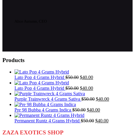
Alice Autumn, CEO
Products
Original
Current
Lato Pop 4 Grams Hybrid
$
50.00
$
40.00
price
price
was:
Original
is:
Current
Lato Pop 4 Grams Hybrid
$
50.00
$
40.00
$50.00.
price
$40.00.
price
was:
is:
Original
Current
Purple Trainwreck 4 Grams Sativa
$
50.00
$
40.00
$50.00.
$40.00.
price
price
Original
was:
Current
is:
Pre 98 Bubba 4 Grams Indica
$
50.00
$
40.00
price
$50.00.
price
$40.00.
was:
Original
is:
Current
Permanent Runtz 4 Grams Hybrid
$
50.00
$
40.00
$50.00.
price
$40.00.
price
was:
is:
ZAZA EXOTICS SHOP