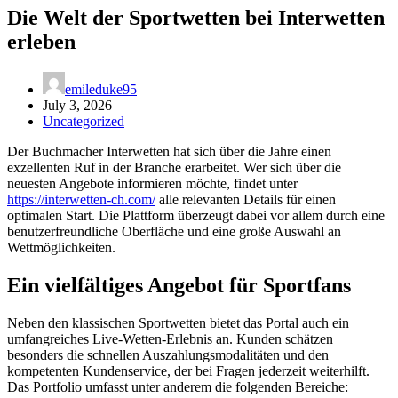
Die Welt der Sportwetten bei Interwetten
erleben
emileduke95
July 3, 2026
Uncategorized
Der Buchmacher Interwetten hat sich über die Jahre einen
exzellenten Ruf in der Branche erarbeitet. Wer sich über die
neuesten Angebote informieren möchte, findet unter
https://interwetten-ch.com/
alle relevanten Details für einen
optimalen Start. Die Plattform überzeugt dabei vor allem durch eine
benutzerfreundliche Oberfläche und eine große Auswahl an
Wettmöglichkeiten.
Ein vielfältiges Angebot für Sportfans
Neben den klassischen Sportwetten bietet das Portal auch ein
umfangreiches Live-Wetten-Erlebnis an. Kunden schätzen
besonders die schnellen Auszahlungsmodalitäten und den
kompetenten Kundenservice, der bei Fragen jederzeit weiterhilft.
Das Portfolio umfasst unter anderem die folgenden Bereiche: